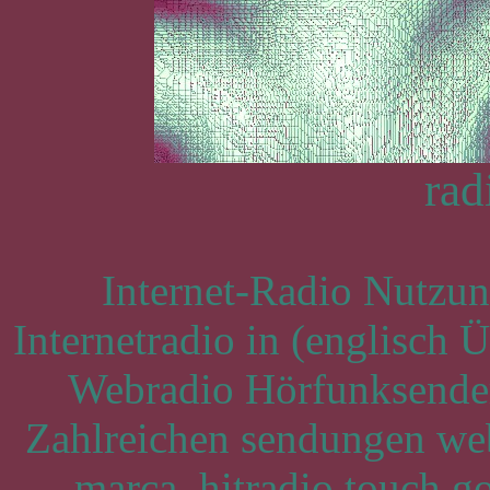
rad
Internet-Radio Nutzun
Internetradio in (englisch 
Webradio Hörfunksende
Zahlreichen sendungen web
marca, hitradio touch go