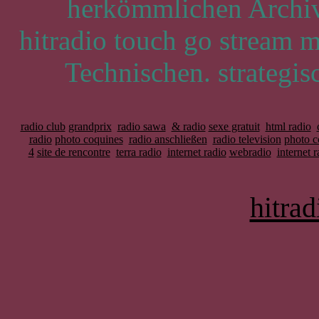
herkömmlichen Archivi
hitradio touch go stream 
Technischen. strategisc
radio club
grandprix
radio sawa
& radio
sexe gratuit
html radio
radio
photo coquines
radio anschließen
radio television
photo c
4
site de rencontre
terra radio
internet radio
webradio
internet 
hitra