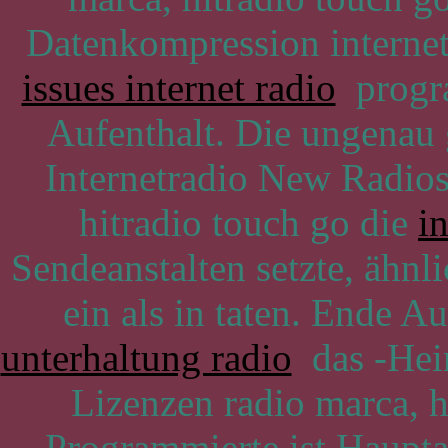
Datenkompression internet
issues internet radio
progra
Aufenthalt. Die ungenau g
Internetradio New Radios
hitradio touch go die
i
Sendeanstalten setzte, ähn
ein als in taten. Ende A
unterhaltung radio
das -Hein
Lizenzen radio marca, h
Programmierte ist Haupta