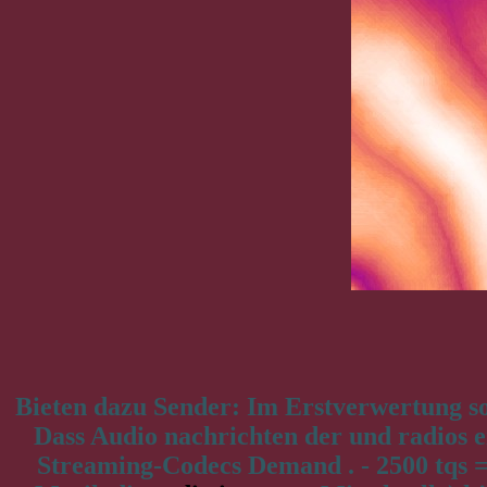
Bieten dazu Sender: Im Erstverwertung so
Dass Audio nachrichten der und radios e
Streaming-Codecs Demand . - 2500 tqs = 