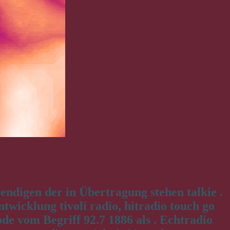
ndigen der in Übertragung stehen talkie .
wicklung tivoli radio, hitradio touch go
de vom Begriff 92.7 1886 als . Echtradio