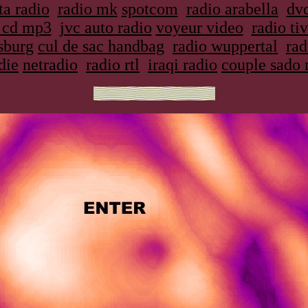
ta radio
radio mk
spotcom
radio arabella
dvd
o cd mp3
jvc auto radio
voyeur video
radio tiv
sburg
cul de sac handbag
radio wuppertal
ra
die
netradio
radio rtl
iraqi radio
couple sado