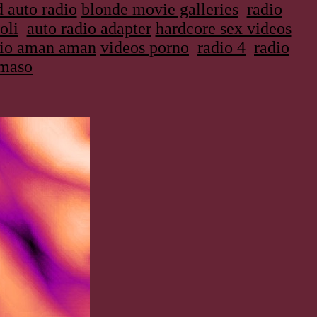
 auto radio
blonde movie galleries
radio
oli
auto radio adapter
hardcore sex videos
dio aman aman
videos porno
radio 4
radio
 maso