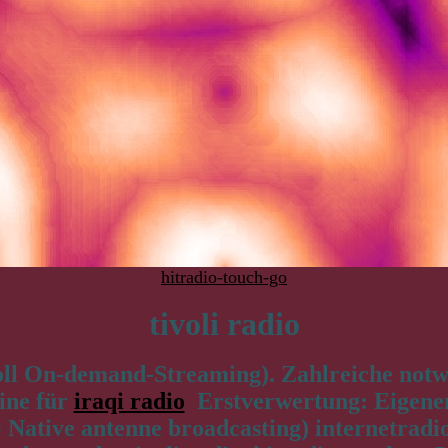
hitradio-touch-go
tivoli radio
ll On-demand-Streaming). Zahlreiche notwe
ine für
iraqi radio
Erstverwertung: Eigenent
Native antenne broadcasting) internetradio