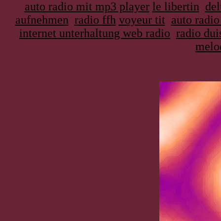
auto radio mit mp3 player
le libertin
del
aufnehmen
radio ffh
voyeur tit
auto radi
internet unterhaltung web radio
radio dui
melo